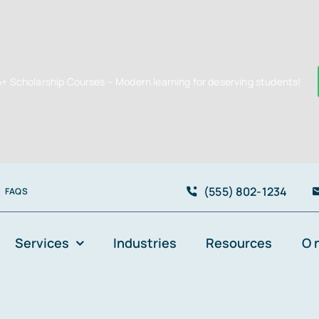
5+ Scholarship Courses – Modern learning for deserving students!
(555) 802-1234
FAQS
Services
Industries
Resources
O 