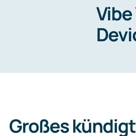
Vibe
Devi
Zum
Inhalt
springen
Großes kündigt