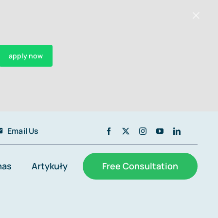
apply now
Email Us
nas
Artykuły
Free Consultation