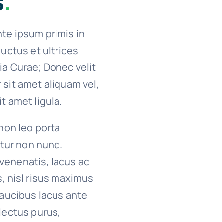
s
.
te ipsum primis in
luctus et ultrices
ia Curae; Donec velit
 sit amet aliquam vel,
t amet ligula.
 non leo porta
citur non nunc.
venenatis, lacus ac
s, nisl risus maximus
 faucibus lacus ante
 lectus purus,