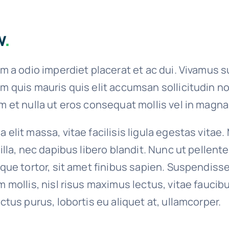
w
.
um a odio imperdiet placerat et ac dui. Vivamus s
m quis mauris quis elit accumsan sollicitudin n
m et nulla ut eros consequat mollis vel in magna
 elit massa, vitae facilisis ligula egestas vitae.
gilla, nec dapibus libero blandit. Nunc ut pellen
ique tortor, sit amet finibus sapien. Suspendiss
m mollis, nisl risus maximus lectus, vitae faucib
ectus purus, lobortis eu aliquet at, ullamcorper.