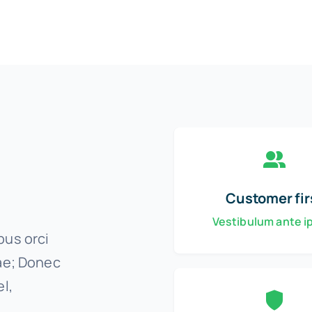
Customer fir
Vestibulum ante 
bus orci
rae; Donec
l,