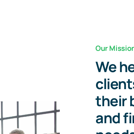
Our Missio
We he
client
their
and f