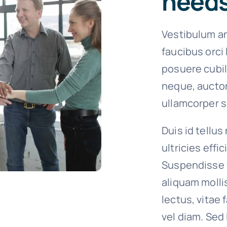
need
Vestibulum an
faucibus orci 
posuere cubil
neque, auctor
ullamcorper si
Duis id tellus
ultricies effi
Suspendisse 
aliquam molli
lectus, vitae
vel diam. Sed