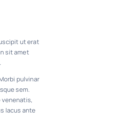
uscipit ut erat
on sit amet
.
 Morbi pulvinar
tesque sem.
e venenatis,
us lacus ante