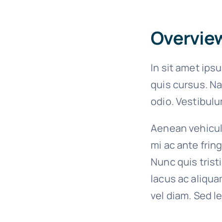
Overvie
In sit amet ips
quis cursus. Na
odio. Vestibulu
Aenean vehicula
mi ac ante frin
Nunc quis trist
lacus ac aliqua
vel diam. Sed l