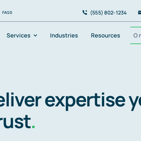
(555) 802-1234
FAQS
Services
Industries
Resources
O 
liver expertise 
rust
.