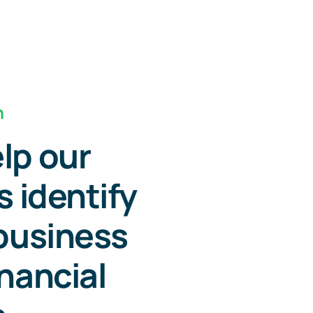
n
lp our
s identify
 business
inancial