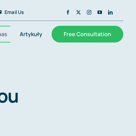
Email Us
nas
Artykuły
Free Consultation
you