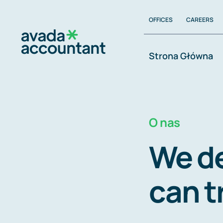
Zum
OFFICES
CAREERS
Inhalt
springen
Strona Główna
O nas
We de
can t