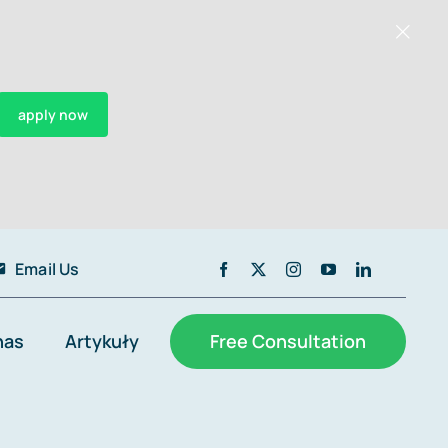
apply now
Email Us
nas
Artykuły
Free Consultation