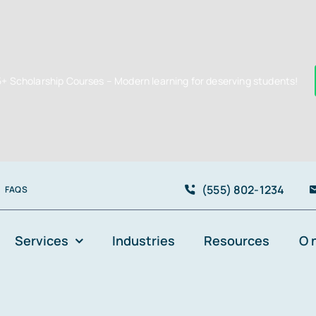
5+ Scholarship Courses – Modern learning for deserving students!
(555) 802-1234
FAQS
Services
Industries
Resources
O 