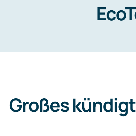
EcoT
Zum
Inhalt
springen
Großes kündigt