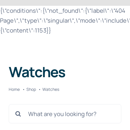
Zum
{\“conditions\“:{\“not_found\“:{\“label\“:\“404
Inhalt
Page\“,\“type\“:\“singular\“,\“mode\“:\“include
springen
{\“content\“:1153}}
Watches
Home
Shop
Watches
Suche
nach: