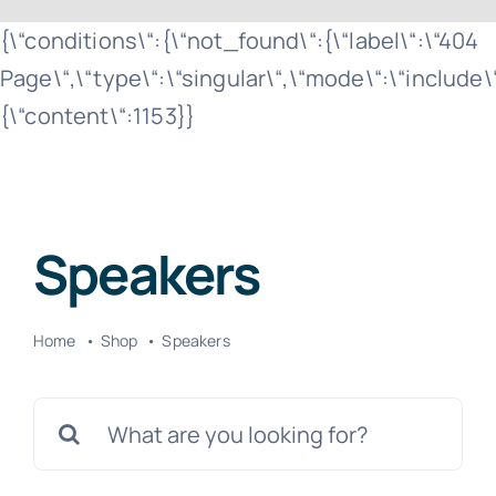
Zum
{\“conditions\“:{\“not_found\“:{\“label\“:\“404
Inhalt
Page\“,\“type\“:\“singular\“,\“mode\“:\“include
springen
{\“content\“:1153}}
Speakers
Home
Shop
Speakers
Suche
nach: